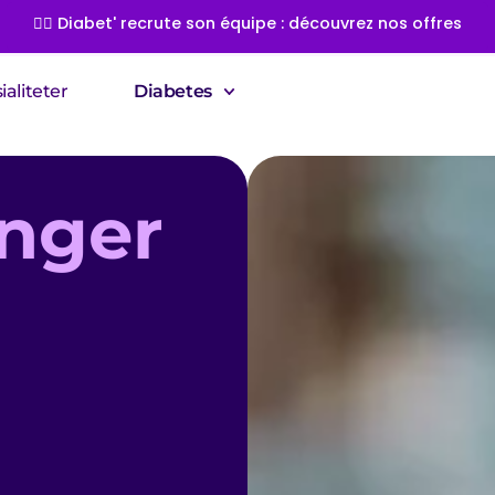
👩‍⚕️ Diabet' recrute son équipe : découvrez nos offres
ialiteter
Diabetes
enger