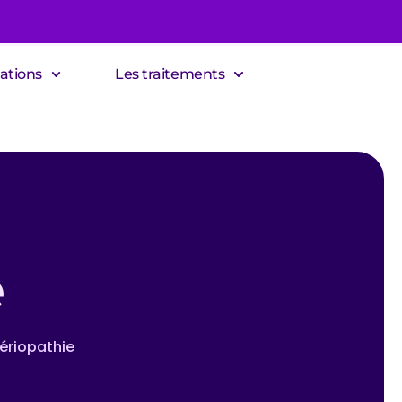
ations
Les traitements
e
ériopathie