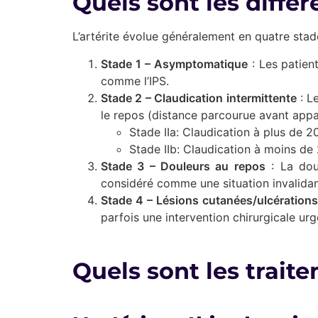
Quels sont les différ
L’artérite évolue généralement en quatre stade
Stade 1 – Asymptomatique
: Les patien
comme l’IPS.
Stade 2 – Claudication intermittente
: L
le repos (distance parcourue avant appar
Stade IIa: Claudication à plus de 
Stade IIb: Claudication à moins de
Stade 3 – Douleurs au repos
: La dou
considéré comme une situation invalidan
Stade 4 – Lésions cutanées/ulcération
parfois une intervention chirurgicale ur
Quels sont les trait