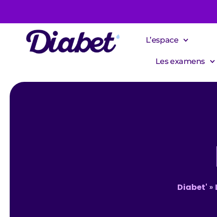
L’espace
Les examens
Diabet'
»