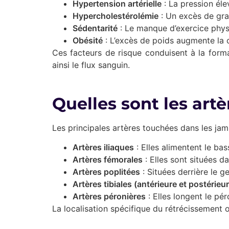
Hypertension artérielle
: La pression éle
Hypercholestérolémie
: Un excès de grai
Sédentarité
: Le manque d’exercice physi
Obésité
: L’excès de poids augmente la 
Ces facteurs de risque conduisent à la forma
ainsi le flux sanguin.
Quelles sont les art
Les principales artères touchées dans les ja
Artères iliaques
: Elles alimentent le ba
Artères fémorales
: Elles sont situées d
Artères poplitées
: Situées derrière le ge
Artères tibiales (antérieure et postérieu
Artères péronières
: Elles longent le pér
La localisation spécifique du rétrécissement 