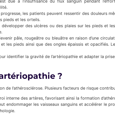
est due à l’insuffisance du flux sanguin pendant l’effo
ité.
progresse, les patients peuvent ressentir des douleurs mêm
 pieds et les orteils.
 développer des ulcères ou des plaies sur les pieds et le
e.
venir pâle, rougeâtre ou bleuâtre en raison d’une circulat
 et les pieds ainsi que des ongles épaissis et opacifiés. L
our identifier la gravité de l’artériopathie et adapter la pr
artériopathie ?
ison de l’athérosclérose. Plusieurs facteurs de risque contr
 interne des artères, favorisant ainsi la formation d’athé
eut endommager les vaisseaux sanguins et accélérer le pro
hologie.