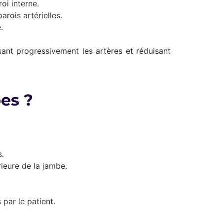
oi interne.
rois artérielles.
.
sant progressivement les artères et réduisant
es ?
s.
rieure de la jambe.
par le patient.