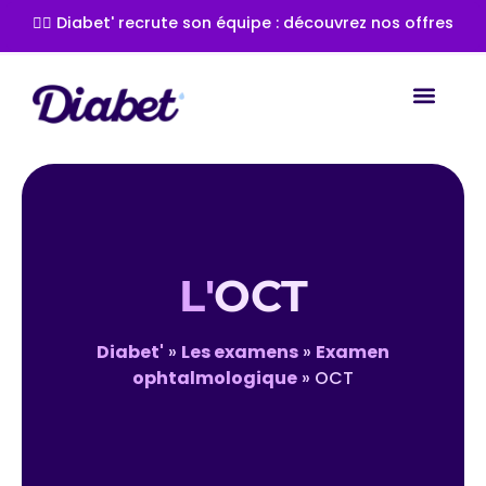
👩‍⚕️ Diabet' recrute son équipe : découvrez nos offres
Les spéc
Les com
Les tra
L'
OCT
Diabet'
»
Les examens
»
Examen
ophtalmologique
»
OCT