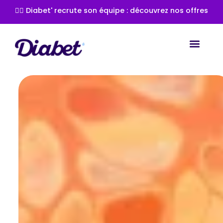
👩‍⚕️ Diabet' recrute son équipe : découvrez nos offres
Les spéc
Les com
Les tra