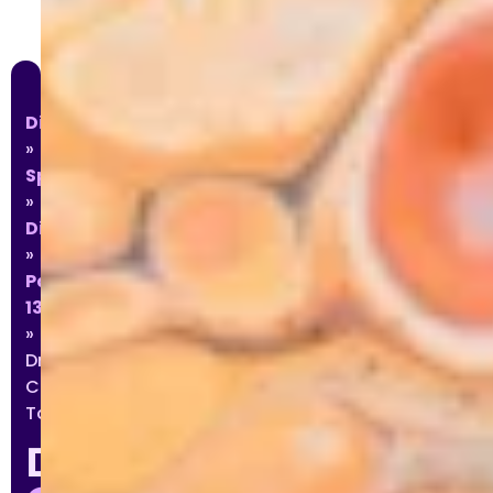
Diabet'
»
Spécialités
»
Diabétologie
»
Paris
13
»
Dr
Charlotte
Tordjamn
Dr