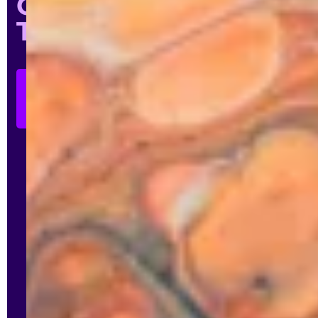
Charlotte
Tordjman
Prendre
rendez-
vous
sur