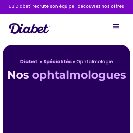
👩‍⚕️ Diabet' recrute son équipe : découvrez nos offres
Les spéc
Les com
Les tra
Diabet'
»
Spécialités
»
Ophtalmologie
Nos
ophtalmologues