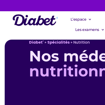
L’espace
Les examens
Diabet'
»
Spécialités
»
Nutrition
Nos méde
nutrition