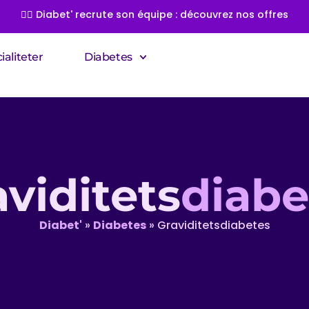
👩‍⚕️ Diabet' recrute son équipe : découvrez nos offres
ialiteter
Diabetes
viditets
diabe
Diabet'
»
Diabetes
»
Graviditetsdiabetes