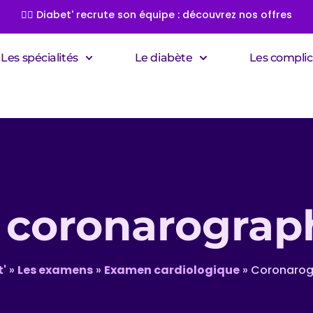
👩‍⚕️ Diabet' recrute son équipe : découvrez nos offres
Les spécialités
Le diabète
Les complic
a
coronarograp
t'
»
Les examens
»
Examen cardiologique
»
Coronarog