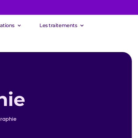
ations
Les traitements
hie
raphie