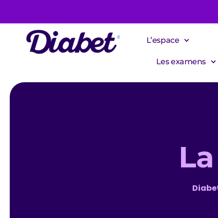
L’espace
Les examens
L
Diabe