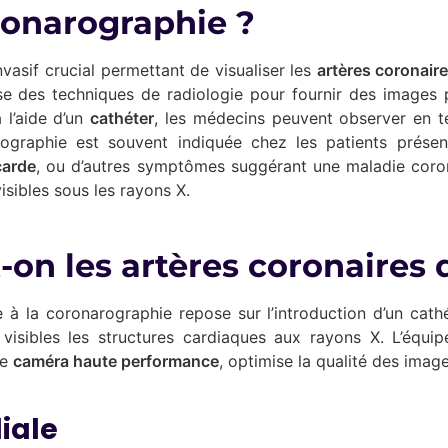
ronarographie ?
vasif crucial permettant de visualiser les
artères coronair
se des techniques de radiologie pour fournir des images 
 l’aide d’un
cathéter
, les médecins peuvent observer en t
rographie est souvent indiquée chez les patients présen
carde
, ou d’autres symptômes suggérant une maladie coron
isibles sous les rayons X.
on les artères coronaires
 à la coronarographie repose sur l’introduction d’un cathét
visibles les structures cardiaques aux rayons X. L’équip
ne
caméra haute performance
, optimise la qualité des imag
iale