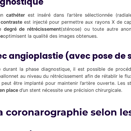
agnostique
 un
cathéter
est inséré dans l’artère sélectionnée (radial
 contraste
est injecté pour permettre aux rayons X de cap
le
degré de rétrécissement
(sténose) ou toute autre anom
ie
optimisent la qualité des images obtenues.
c angioplastie (avec pose de 
ée durant la phase diagnostique, il est possible de proc
 ballonnet au niveau du rétrécissement afin de rétablir le f
ue, peut être implanté pour maintenir l’artère ouverte. L
en place
d’un stent nécessite une précision chirurgicale.
a coronarographie selon le