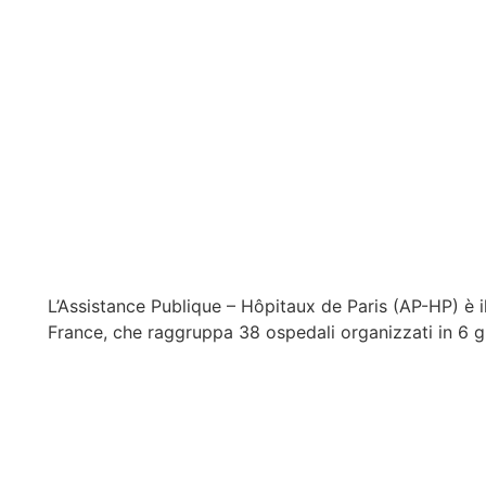
L’Assistance Publique – Hôpitaux de Paris (AP-HP) è il
France, che raggruppa 38 ospedali organizzati in 6 gr
Lavoriamo con alcuni servizi degli ospedali dell’APH
tra città e ospedale e offrirvi la migliore assistenza p
La French Care è un movimento lanciato a febbraio 2