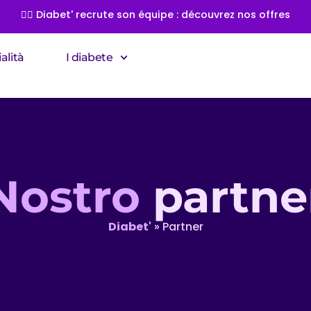
👩‍⚕️ Diabet' recrute son équipe : découvrez nos offres
alità
I diabete
Nostro
partne
Diabet'
»
Partner