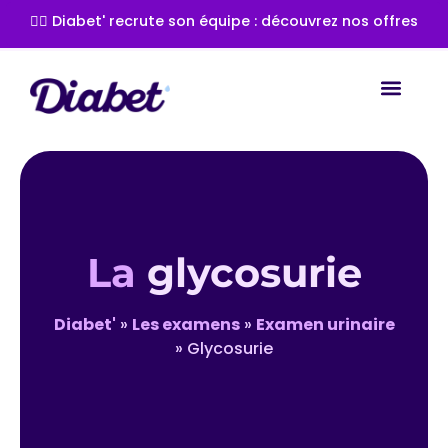
👩‍⚕️ Diabet' recrute son équipe : découvrez nos offres
Les spéc
Les com
Les tra
La
glycosurie
Diabet'
»
Les examens
»
Examen urinaire
»
Glycosurie